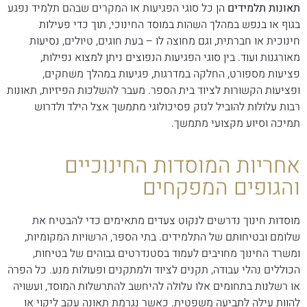
תאונות תלמידים
הן כל סוגי הפגיעות או המקרים שבהם תלמיד נפגע
בגוף או בנפש במהלך השהות במוסד החינוכי, תוך כדי פעילות
חינוכית או חברתית, וגם מחוצה לו – בעת חוגים, טיולים, נסיעות
מאורגנות ועוד. בין סוגי הפגיעות הנפוצים ניתן למצוא נפילות,
פציעות מספורט, החלקה במדרגות, פגיעות במהלך משחקים,
ופציעות הקשורות לציוד בית הספר. מעבר להשלכות הפיזיות, תאונות
רבות עלולות להוביל לנזק פסיכולוגי מתמשך אצל הילד ולדרוש
תמיכה וסיוע מקצועי מתמשך.
אחריות המוסדות החינוכיים
והגופים המפקחים
מוסדות חינוך נדרשים לנקוט צעדים מתאימים כדי להבטיח את
שלומם ובטיחותם של התלמידים. בתי הספר, הרשויות המקומיות,
ומשרד החינוך מחויבים לעמוד בסטנדרטים גבוהים של בטיחות,
הכוללים נהלי עבודה, תקנים לציוד ולמתקנים ופעולות מנע. כל הפרה
או רשלנות בתחומים אלו עלולה להיחשב להתרשלות המוסד, ועשויה
להוות עילה לתביעה משפטית. כאשר נגרמת תאונה עקב ליקוי או