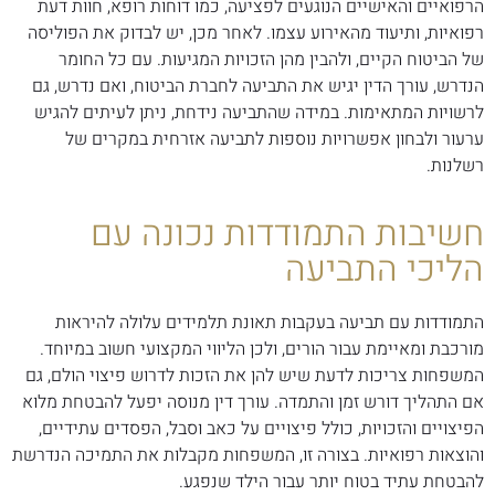
הרפואיים והאישיים הנוגעים לפציעה, כמו דוחות רופא, חוות דעת
רפואיות, ותיעוד מהאירוע עצמו. לאחר מכן, יש לבדוק את הפוליסה
של הביטוח הקיים, ולהבין מהן הזכויות המגיעות. עם כל החומר
הנדרש, עורך הדין יגיש את התביעה לחברת הביטוח, ואם נדרש, גם
לרשויות המתאימות. במידה שהתביעה נידחת, ניתן לעיתים להגיש
ערעור ולבחון אפשרויות נוספות לתביעה אזרחית במקרים של
רשלנות.
חשיבות התמודדות נכונה עם
הליכי התביעה
התמודדות עם תביעה בעקבות תאונת תלמידים עלולה להיראות
מורכבת ומאיימת עבור הורים, ולכן הליווי המקצועי חשוב במיוחד.
המשפחות צריכות לדעת שיש להן את הזכות לדרוש פיצוי הולם, גם
אם התהליך דורש זמן והתמדה. עורך דין מנוסה יפעל להבטחת מלוא
הפיצויים והזכויות, כולל פיצויים על כאב וסבל, הפסדים עתידיים,
והוצאות רפואיות. בצורה זו, המשפחות מקבלות את התמיכה הנדרשת
להבטחת עתיד בטוח יותר עבור הילד שנפגע.