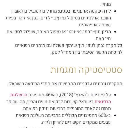
מוחין.
לידה שקטה או פגיעה בפגים
: מחדלים המובילים לאובדן
העובר או לנזקים בטיפול נמרץ ביילודים, כגון אי-זיהוי בעיות
נשימה או זיהומים.
הריון חוץ-רחמי
: אי-זיהוי או טיפול מאוחר, שעלול לסכן את
חיי האם.
כל מקרה נבחן לגופו, תוך שיתוף פעולה עם מומחים רפואיים
להוכחת הקשר הסיבתי בין המחדל לנזק.
סטטיסטיקה ומגמות
מחקרים ונתונים עדכניים ממחישים את ממדי התופעה בישראל:
על פי דיווח ב"הארץ" (2018), כ-46% מתביעות
הרשלנות
הרפואית
בישראל קשורות לרפואת נשים והריון, מה שהופך
תחום זה לאחד המובילים בתביעות נזיקין רפואיות.
כ-60% מהפיצויים הכוללים בתביעות רשלנות רפואית
נובעים ממקרים הקשורים להריון ולידה.