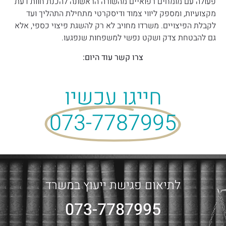
פעולה עם מומחים רפואיים מהשורה הראשונה להכנת חוות דעת
מקצועיות, ומספק ליווי צמוד ודיסקרטי מתחילת התהליך ועד
לקבלת הפיצויים. משרדו מחויב לא רק להשגת פיצוי כספי, אלא
גם להבטחת צדק ושקט נפשי למשפחות שנפגעו.
צרו קשר עוד היום:
חייגו עכשיו
073-7787995
לתיאום פגישת ייעוץ במשרד
073-7787995