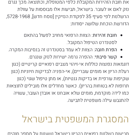
את חובת הזהירות המקובלת כלפי המטופלת, וכתוצאה מכך נגרם
נזק לאם או לעובר. בישראל, תביעות אלו מבוססות על עוולת
הרשלנות לפי סעיף 35 לפקודת הנזיקין [נוסח חדש], 5728-1968,
הדורשת הוכחת שלושה יסודות:
חובת זהירות
: הצוות הרפואי מחויב לפעול בהתאם
לסטנדרט הטיפול המקובל.
הפרת חובה
: הצוות לא עמד בסטנדרט זה בנסיבות המקרה.
קשר סיבתי
: ההפרה גרמה ישירות לנזק שנגרם.
דוגמאות נפוצות כוללות אי-זיהוי מצבים רפואיים קריטיים (כגון
רעלת הריון או מומים עובריים), אי-הפניה לבדיקות חיוניות (כגון
שקיפות עורפית או בדיקות גנטיות), או מתן טיפול שגוי (כגון
תרופות לא בטוחות בהריון). כאשר מחדלים אלו מובילים לתוצאות
כמו לידה מוקדמת, מומים שלא אובחנו או אובדן העובר, עשויה
להתגבש עילה משפטית לתביעה.
המסגרת המשפטית בישראל
תביעות רשלנות רפואית בהריון בישראל נשענות על מספר חוקים