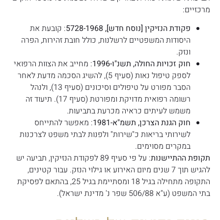
מרכזיים:
פקודת הנזיקין [נוסח חדש], 5728-1968
: קובעת את
היסודות המשפטיים לרשלנות, כולל חובת זהירות, הפרה
ונזק.
חוק זכויות החולה, תשנ"ו-1996
: מחייב את הצוות הרפואי
לספק טיפול נאות (סעיף 5), להשיג הסכמה מדעת לאחר
הסבר מפורט על טיפולים וסיכונים (סעיף 13), ולנהל
רשומה רפואית מדויקת ומפורטת (סעיף 17). תיעוד זה
משמש לעיתים כראיה מכרעת בתביעות.
חוק הגנת הצרכן, תשמ"א-1981
: מאפשר להתייחס
לשירותי בריאות כ"שירות" ולפנות לבתי משפט לצרכנות
במקרים מסוימים.
תקופת ההתיישנות
: על פי סעיף 89 לפקודת הנזיקין, תביעה יש
להגיש תוך 7 שנים מיום האירוע או גילוי הנזק. עבור קטינים,
התקופה מתחילה בגיל 18 ומסתיימת בגיל 25, בהתאם לפסיקת
בתי המשפט (ע"א 506/88 שפר נ' מדינת ישראל).