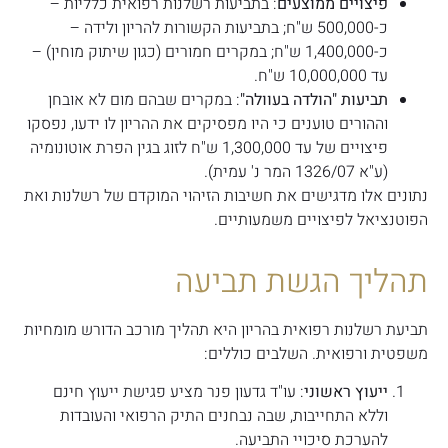
פיצויים ממוצעים
: בתביעות רשלנות רפואית כלליות –
כ-500,000 ש"ח; בתביעות הקשורות להריון ולידה –
כ-1,400,000 ש"ח; במקרים חמורים (כגון שיתוק מוחין) –
עד 10,000,000 ש"ח.
תביעות "הולדה בעוולה"
: במקרים שבהם מום לא אובחן
וההורים טוענים כי היו מפסיקים את ההריון לו ידעו, נפסקו
פיצויים של עד 1,300,000 ש"ח לזוג בגין הפרת אוטונומיה
(ע"א 1326/07 המר נ' עמית).
נתונים אלו מדגישים את חשיבות הזיהוי המוקדם של רשלנות ואת
הפוטנציאל לפיצויים משמעותיים.
תהליך הגשת תביעה
תביעת רשלנות רפואית בהריון היא תהליך מורכב הדורש מומחיות
משפטית ורפואית. השלבים כוללים:
ייעוץ ראשוני
: עו"ד גדעון פנר מציע פגישת ייעוץ חינם
וללא התחייבות, שבה נבחנים התיק הרפואי והעובדות
להערכת סיכויי התביעה.