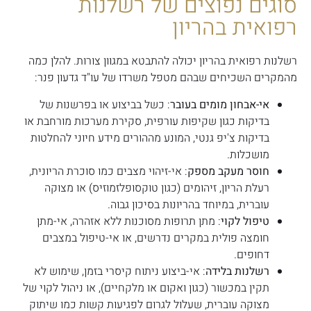
סוגים נפוצים של רשלנות
רפואית בהריון
רשלנות רפואית בהריון יכולה להתבטא במגוון צורות. להלן כמה
מהמקרים השכיחים שבהם מטפל משרדו של עו"ד גדעון פנר:
אי-אבחון מומים בעובר
: כשל בביצוע או בפרשנות של
בדיקות כגון שקיפות עורפית, סקירת מערכות מורחבת או
בדיקות צ'יפ גנטי, המונע מההורים מידע חיוני להחלטות
מושכלות.
חוסר מעקב מספק
: אי-זיהוי מצבים כמו סוכרת הריונית,
רעלת הריון, זיהומים (כגון טוקסופלזמוזיס) או מצוקה
עוברית, במיוחד בהריונות בסיכון גבוה.
טיפול לקוי
: מתן תרופות מסוכנות ללא אזהרה, אי-מתן
חומצה פולית במקרים נדרשים, או אי-טיפול במצבים
דחופים.
רשלנות בלידה
: אי-ביצוע ניתוח קיסרי בזמן, שימוש לא
תקין במכשור (כגון ואקום או מלקחיים), או ניהול לקוי של
מצוקה עוברית, שעלול לגרום לפגיעות קשות כמו שיתוק