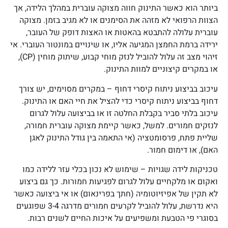
ביותר הוא כאשר התינוק חווה מצוקה עוברית במהלך הלידה, אך
הצוות הרפואי לא מזהה את הסימנים או לא מגיב בזמן. מצוקה
עוברית עלולה להתבטא בהאטות או האצות דופק של העובר,
ירידה ברמת החמצן המגיעה אליו, או שינויים במונטור העוברי. אי
זיהוי מצב זה עלול להוביל לנזק מוחי קבוע, שיתוק מוחין (CP),
או במקרים קיצוניים למוות התינוק.
עיכוב בביצוע ניתוח קיסרי דחוף –
במקרים מסוימים, יש צורך
דחוף בביצוע ניתוח קיסרי כדי להציל את חיי האם או התינוק.
עיכוב בלתי סביר בקבלת החלטה זו או בביצועה עלול לגרום
לנזקים חמורים. למשל, כאשר קיימת מצוקה עוברית חמורה,
שליית פתח, פרסומטציה (אי התאמה בין גודל התינוק לאגן
האם), או דימום חמור.
טכניקות לידה שגויות –
שימוש לא נכון בכלי עזר ללידה כמו
ואקום או מלקחיים עלול לגרום לפגיעות חמורות. כך גם ביצוע
לא תקין של אפיזיוטומיה (חתך בפרינאום) או אי ביצועה כאשר
היא נדרשת, עלול להוביל לקרעים חמורים מדרגה 3-4 שפוגעים
בסוגרי פי הטבעת ומשפיעים על איכות החיים לשנים רבות.